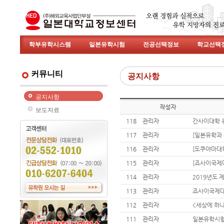
학부유학시스템
일본유학시험
전공선택정보
학교선택
커뮤니티
공지사항
공지사항
작성자
보도자료
118
관리자
간사이대학 
117
관리자
[일본유학과
116
관리자
[도쿠야마대학
115
관리자
[죠사이국제대
114
관리자
2019년도 
113
관리자
죠사이국제대
112
관리자
<세상에 하
111
관리자
일본유학시험