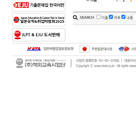
처음
1
2
3
이름
제목
내용