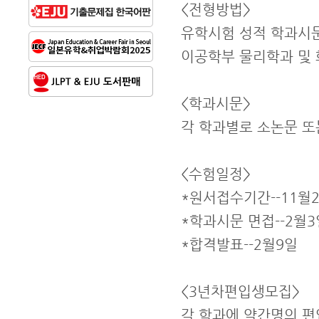
<전형방법>
유학시험 성적 학과시문
이공학부 물리학과 및 
<학과시문>
각 학과별로 소논문 또
<수험일정>
*원서접수기간--11월2
*학과시문 면접--2월3
*합격발표--2월9일
<3년차편입생모집>
각 학과에 약간명의 편