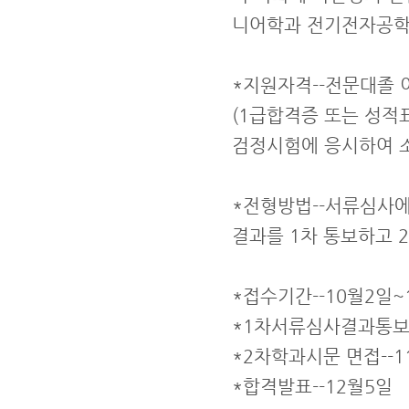
니어학과 전기전자공학
*지원자격--전문대졸 
(1급합격증 또는 성적표
검정시험에 응시하여 소
*전형방법--서류심사에
결과를 1차 통보하고 
*접수기간--10월2일~
*1차서류심사결과통보-
*2차학과시문 면접--1
*합격발표--12월5일