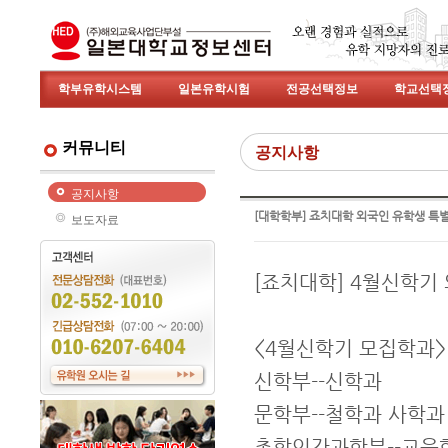
학부유학시스템
일본유학시험
전공선택정보
학교선택
커뮤니티
공지사항
공지사항
[대학학부] 죠치대학 외국인 유학생 특
보도자료
[죠치대학] 4월신학기
<4월신학기 모집학과>
신학부--신학과
문학부--철학과 사학
총합인간과학부--교육