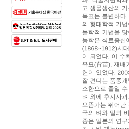
고 생물생산의 기
목표는 불변하다.
의 형태학적 기법
물학적 기법을 많
농학은 식료증산에
(1868~1912
이 되었다. 이 
육묘(育苗), 재
헌이 있었다. 2
잘 견디는 품종개
소한으로 줄일 수
벼 외에 후지사과
으뜸가는 뛰어난 
국의 벼와 밀의 
종은 일본의 연구
최근 벼 게놈(g