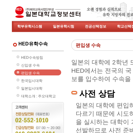
학부유학시스템
일본유학시험
전공선택정보
학교선택
HED유학수속
편입생 수속
HED수속방침
일본의 대학에 2학년
신입생 수속
HED에서는 전국의 국
편입생 수속
보를 입수하여 수속을
한국입시대학
일본입시대학
사전 상담
대학소개 : 주오대학교
일본의 대학에 편입
다르기 때문에 시도하
을 실시하는 대학이 
선발하므로 사전 준