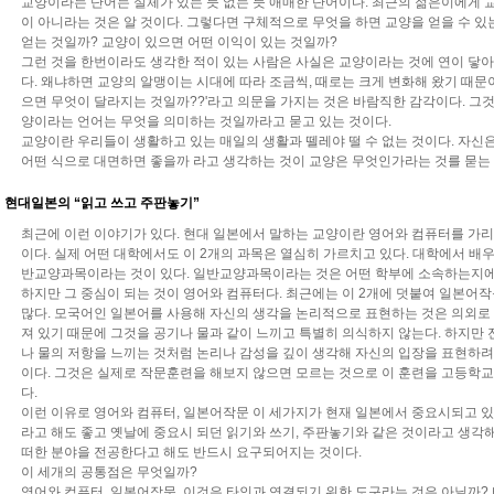
교양이라는 단어는 실체가 있는 듯 없는 듯 애매한 단어이다. 최근의 젊은이에게 
이 아니라는 것은 알 것이다. 그렇다면 구체적으로 무엇을 하면 교양을 얻을 수 있
얻는 것일까? 교양이 있으면 어떤 이익이 있는 것일까?
그런 것을 한번이라도 생각한 적이 있는 사람은 사실은 교양이라는 것에 연이 닿
다. 왜냐하면 교양의 알맹이는 시대에 따라 조금씩, 때로는 크게 변화해 왔기 때문이
으면 무엇이 달라지는 것일까??'라고 의문을 가지는 것은 바람직한 감각이다. 그것
양이라는 언어는 무엇을 의미하는 것일까라고 묻고 있는 것이다.
교양이란 우리들이 생활하고 있는 매일의 생활과 뗄레야 떨 수 없는 것이다. 자신은
어떤 식으로 대면하면 좋을까 라고 생각하는 것이 교양은 무엇인가라는 것를 묻는
현대일본의 “읽고 쓰고 주판놓기”
최근에 이런 이야기가 있다. 현대 일본에서 말하는 교양이란 영어와 컴퓨터를 가리
이다. 실제 어떤 대학에서도 이 2개의 과목은 열심히 가르치고 있다. 대학에서 
반교양과목이라는 것이 있다. 일반교양과목이라는 것은 어떤 학부에 소속하는지에
하지만 그 중심이 되는 것이 영어와 컴퓨터다. 최근에는 이 2개에 덧붙여 일본어
많다. 모국어인 일본어를 사용해 자신의 생각을 논리적으로 표현하는 것은 의외로
져 있기 때문에 그것을 공기나 물과 같이 느끼고 특별히 의식하지 않는다. 하지만
나 물의 저항을 느끼는 것처럼 논리나 감성을 깊이 생각해 자신의 입장을 표현하려
이다. 그것은 실제로 작문훈련을 해보지 않으면 모르는 것으로 이 훈련을 고등학교
다.
이런 이유로 영어와 컴퓨터, 일본어작문 이 세가지가 현재 일본에서 중요시되고 있
라고 해도 좋고 옛날에 중요시 되던 읽기와 쓰기, 주판놓기와 같은 것이라고 생각해
떠한 분야을 전공한다고 해도 반드시 요구되어지는 것이다.
이 세개의 공통점은 무엇일까?
영어와 컴퓨터, 일본어작문. 이것은 타인과 연결되기 위한 도구라는 것은 아닐까?