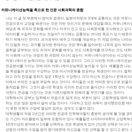
커뮤니케이션능력을 축으로 한 인문 사회과학의 종합
나는 이 글 첫 부분에서 영어와 컴퓨터, 일본어작문의 3개에 공통되는 것은 커뮤
전공으로서 교양을 배운다는 것은 어떤 것인가의 문제에 대답할 때도 커뮤니케이
애당초 왜 외국의 문화를 배우거나 자국이 안고 있는 사회문제를 조사해보고 싶다
데이터를 수집하거나 하는 것일까? 거기에는 공통되는 커다란 목표가 있기 때문이
하기 위해서인 것이다. 과거로부터 배우고 미래를 계승하는 이 작업 안에는 나라는
터 단절된 자신, 과거를 망각한 현재라는 것은 뿌리를 잃어버린 나무와 같이 썩어
철학을 공부하는 것도 외국어 문화를 배우는 것도 사회문제를 연구하는 것도 대학
이 사회에 나가는 과정의 한 과정에 지나지 않는다. 커뮤니케이션이라는 사고방
커뮤니케이션 능력이라는 것을 알 수 있을 것이다. 그리고 이러한 커뮤니케이션능력
전공분야를 가지는 것에 따라 커뮤니케이션능력은 높아질 수 있다. 예를들면 나는
을 학생들과 읽지만 수강하는 것은 러시아문화를 전공하는 학생만이 아니다. 철학전
리고 아직 전공을 정하지 않은 1학년도 수강한다. 각각 자신의 전공이나 문제의
아에서 쓰여진 소설로 부딪혀 보는 것이다. 우리들은 서로 어떠한 방식으로 읽을
동작업을 한다. 그것이 끝나면 학생은 각각의 전공으로 돌아간다. 이러한 것이 가
각한다. 전공을 가진다는 것은 다른사람에게 전해야 할 무언가를 갖는 것이다.
대학에서의 공부는 입학해서 처음으로 알게 되는 부분이 많다. 고등학생일 때에 
하는 것은 많은 점에서 달라 보일 것이다. 기대하고 있던 과목이 생각했던만큼 
지 못한 과목의 수업에 열심히 임하는 경우도 드물지 않다.
대학생활의 처음 1년간은 어떠한 전공에 진학해야할지 충분히 생각해 볼 것을 권
는 기간이 커리큘럼의 일부에 포함되어 있다. 예를들면 사이타마대학의 교양학부는
10개이상의 분야에서 1개를 선택하는 것은 학생에게 있어 간단한 선택은 아니다. 
년동안 대학의 수업을 받아 왔기때문에 자신감을 가진 선택을 할 수 있다고 본다.