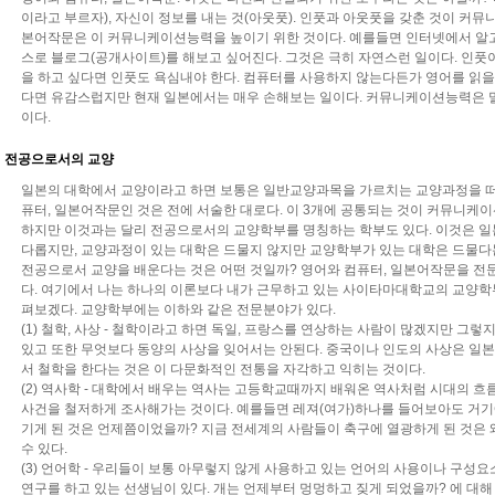
이라고 부르자), 자신이 정보를 내는 것(아웃풋). 인풋과 아웃풋을 갖춘 것이 커
본어작문은 이 커뮤니케이션능력을 높이기 위한 것이다. 예를들면 인터넷에서 알고 
스로 블로그(공개사이트)를 해보고 싶어진다. 그것은 극히 자연스런 일이다. 인풋이
을 하고 싶다면 인풋도 욕심내야 한다. 컴퓨터를 사용하지 않는다든가 영어를 읽을
다면 유감스럽지만 현재 일본에서는 매우 손해보는 일이다. 커뮤니케이션능력은 
이다.
전공으로서의 교양
일본의 대학에서 교양이라고 하면 보통은 일반교양과목을 가르치는 교양과정을 떠올
퓨터, 일본어작문인 것은 전에 서술한 대로다. 이 3개에 공통되는 것이 커뮤니케
하지만 이것과는 달리 전공으로서의 교양학부를 명칭하는 학부도 있다. 이것은 일본
다롭지만, 교양과정이 있는 대학은 드물지 않지만 교양학부가 있는 대학은 드물다
전공으로서 교양을 배운다는 것은 어떤 것일까? 영어와 컴퓨터, 일본어작문을 전문
다. 여기에서 나는 하나의 이론보다 내가 근무하고 있는 사이타마대학교의 교양학
펴보겠다. 교양학부에는 이하와 같은 전문분야가 있다.
(1) 철학, 사상 - 철학이라고 하면 독일, 프랑스를 연상하는 사람이 많겠지만 그
있고 또한 무엇보다 동양의 사상을 잊어서는 안된다. 중국이나 인도의 사상은 일본
서 철학을 한다는 것은 이 다문화적인 전통을 자각하고 익히는 것이다.
(2) 역사학 - 대학에서 배우는 역사는 고등학교때까지 배워온 역사처럼 시대의 흐름
사건을 철저하게 조사해가는 것이다. 예를들면 레져(여가)하나를 들어보아도 거기에
기게 된 것은 언제쯤이었을까? 지금 전세계의 사람들이 축구에 열광하게 된 것은 
수 있다.
(3) 언어학 - 우리들이 보통 아무렇지 않게 사용하고 있는 언어의 사용이나 구성
연구를 하고 있는 선생님이 있다. 개는 언제부터 멍멍하고 짖게 되었을까? 에 대해