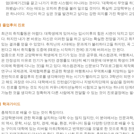
엄(유예기간)을 끌고 나가기 위한 시스템이 아니라는 것이다. ‘대학에서 무엇을 
와봤습니다.’ 라는 태도는 오히려 혼란을 불러 일으킬 것이다. 확실히 교양학부는 
은 하나이다. 자신이 하고 싶은 것을 발견하고 싶다는 강한 의지를 가진 학생이 교
졸업후의 진로
최근의 취직활동은 어렵다. 대학생에게 있어서는 입시이후의 힘든 시련이 닥치고 있다
다. 하지만 내가 본 바로는 자신은 이러한 일을 하고 싶다는 확실한 전망을 가지고 
있는 결과를 얻을 수 있었다. 취직난의 시대에는 문과계가 불리하다고들 하지만, 꼭 그
된다고 해서 취직활동 도중에 (때로는 시작하기 전에) 포기해 버려서는 안 된다.
업종으로 치면 교양학부의 학생에게 인기가 있는 것은 공무원, 매스컴관계, 여행회사, 
은 안정성의 이유로 인기가 높지만 경쟁률도 대단히 쎄기 때문에 대부분의 학생이 3
이외에 학원에 다니는 것)을 하고 있다. 매스컴관계는 신문보다 TV프로그램의 제작
연구나 국제관계, 국제협력론을 전공한 학생은 여행회사나 무역회사를 지망하는 일이 
전반적으로 졸업후의 진로를 생각해야만 하는 시기가 빨라지고 있다. 3학년이 되면 
고 해도 과장은 아니다. 대학에서도 인턴쉽(기업이나 지방자치단체의 실습)을 장려
다. 진로를 정하는 것도 자신의 커뮤니케이션능력이 시험되고 높아지는 하나의 단계라
가능한 것을 생각하고 정확하게 다른 사람에게 전달할 수 있는 것이 진로결정에는 필
학과가이드
총체적으로 배울 수 있는 것이 특징이다.
교양학분야에 관한 학과를 설치하는 대학 수는 많지 않지만, 이 분야에서는 인문과학
의 역사, 문학, 사상, 정치, 경제, 예술, 환경, 커뮤니티 등을 다양한 단면으로 배울 
는 구미의 대학에 있는 리버럴 아트(학예라고 번역된다)을 모델로 한 것으로 특정 전