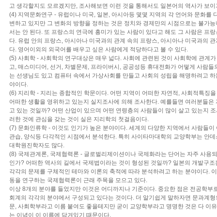
고 생각할지도 모르겠지만, 조사해보면 이런 것을 통해서도 일본어의 역사가 보이
(4) 지역문화연구 - 유럽이나 미국, 일본, 아시아등 몇몇 지역의 각 언어와 문화를
변하고 있지만 그 변화의 방향을 정하는 것은 정치와 경제만의 시점으로는 불가능하
서는 안 된다. 또 프랑스의 연극에 흥미가 있는 사람이 있다고 해도 그 사람은 프
다. 유럽 안의 프랑스, 아시아나 미국과의 관계 속의 프랑스, 아시아나 미국과의
다. 영어이외의 외국어를 배우고 싶은 사람에게 적당하다고 볼 수 있다.
(5) 사회학 - 사회학의 연구대상은 매우 넓다. 사회에 관련된 것이 사회학에 관계가
고, 매스미디어, 선거, 차별문제, 프라이버시, 공공성등 휴대전화가 어떻게 사
는 선생님도 있고 컴퓨터 속에서 가상사회를 만들고 사회의 성립을 해명하려고 하는
야이다.
(6) 지리학 - 지리는 종합적인 학문이다. 어떤 지역이 어떠한 자연적, 사회적특징
어떠한 생활을 영위하고 있는지 실지조사에 의해 조사한다. 예를들면 여러분들은 자
고 있는 것일까? 어떤 산업이 있으며 어떤 연령층의 사람들이 많이 살고 있는지 조
러한 것에 관심을 갖는 것이 실은 지리학의 첫걸음이다.
(7) 문화인류학 - 이것도 인기가 높은 분야이다. 세계의 다양한 지역에서 사람들
관습, 양식등 다각적인 시점에서 분석한다. 특히 사이타마대학의 교양학부는 안
대학원진학자도 많다.
(8) 국제관계론, 국제협력론 - 글로벌리제이션이나 국제화라는 단어는 자주 사용되
인가? 어떠한 역사의 길에서 국제법이라는 것이 형성된 것일까? 일본의 개발구조
각각의 문제를 구체적인 테마와 이론의 축적에 따라 분석하려고 하는 분야이다. 
동을 연구하는 국제협력론이 근래 주목을 모으고 있다.
이상 8개의 분야를 들었지만 이것은 어디까지나 기준이다. 중요한 점은 전공학
회계의 각각의 분야에서 구성되고 있다는 것이다. 더 알기쉽게 말하자면 문과계형
문, 사회학부라고 이름 붙여도 좋을테지만 굳이 교양학부라고 명명한 것은 다 이
는 이념이 이 이름에 담겨있기 때문이다.