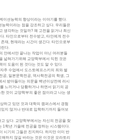
니케이션능력의 향상이라는 이야기를 했다.
션능력이라는 점을 강조하고 싶다. 우리들은
고 생각하는 것일까? 왜 고전을 읽거나 최신
다. 타인으로부터 전수받고, 타인에게 전수
 존재, 현재라는 시간이 생긴다. 타인으로부
버린다.
의 안에서만 끝나는 작업이 아닌 여러분들
식을 넓혀가기위해 교양학부에서 익힌 것은
이 도움이 된 것다는 것도 알 수 있다.
 자주 수업에서 도스토예프스키의 죄와 벌
공, 일본문학전공, 역사학전공의 학생, 그
식에서 받아들이는 의문을 백년이상전에 러시
지를 느끼거나 당황하거나 하면서 읽기의 공
능한 것이 교양학부의 좋은 점이라고 나는 생
상상하고 있던 것과 대학의 캠퍼스에서 경험
재미있지 않거나 반대로 입학하기까지 들어보
하고 싶다. 교양학부에서는 자신의 전공을 찾
 1학년 가을에 전공을 정하는 시스템이다.
이 시기의 그들은 진지하다. 하지만 이미 반
 오해하지 않길 바라는 것은 이것은 모라토리