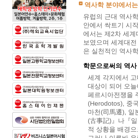
역사학 분야에서는
유럽의 근대 역사
안에서 싹트기 시작하
에서는 제2차 세계
보였으며 세계대전
은 실천적인 역사학
학문으로써의 역사 
세계 각지에서 고
대상이 되어 오늘
페르시아전쟁을 
(Herodotos
마천(司馬遷), 
(古事記)』나『일
적 상황을 배경으
그러나 이른바 유