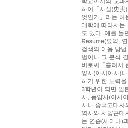
학교까지의 교과서
하여「사실(史実
엇인가」라는 하는
대학에 따라서는 
도 있다. 예를 
Resume(요약,
검색의 이용 방법
법이나 그 분석 
비로써「흘려서 쓴
양사(아시아사)나
하기 위한 노력을 
3학년이 되면 일
사, 동양사(아시
사나 중국고대사와
역사와 서양근대사
는 연습(세미나)