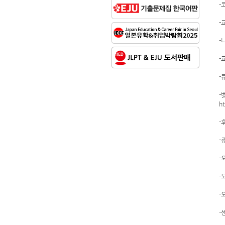
-
-
-
-
-
-
h
-
-
-
-
-
-