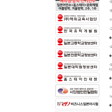
-
-
-
-
◆
-
◆
-
h
◆
-
-
◆