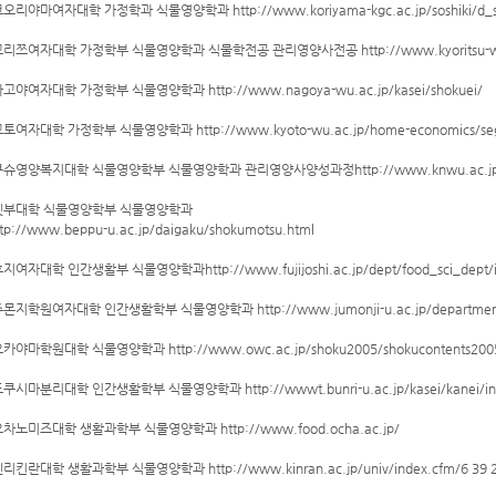
코오리야마여자대학 가정학과 식물영양학과 http://www.koriyama-kgc.ac.jp/soshiki/d_sy
교리쯔여자대학 가정학부 식물영양학과 식물학전공 관리영양사전공 http://www.kyoritsu-wu.a
나고야여자대학 가정학부 식물영양학과 http://www.nagoya-wu.ac.jp/kasei/shokuei/
교토여자대학 가정학부 식물영양학과 http://www.kyoto-wu.ac.jp/home-economics/seg
큐슈영양복지대학 식물영양학부 식물영양학과 관리영양사양성과정http://www.knwu.ac.jp/r
벳부대학 식물영양학부 식물영양학과
ttp://www.beppu-u.ac.jp/daigaku/shokumotsu.html
후지여자대학 인간생활부 식물영양학과http://www.fujijoshi.ac.jp/dept/food_sci_dept/i
쥬몬지학원여자대학 인간생활학부 식물영양학과 http://www.jumonji-u.ac.jp/department
오카야마학원대학 식물영양학과 http://www.owc.ac.jp/shoku2005/shokucontents2005
도쿠시마분리대학 인간생활학부 식물영양학과 http://wwwt.bunri-u.ac.jp/kasei/kanei/in
오차노미즈대학 생활과학부 식물영양학과 http://www.food.ocha.ac.jp/
센리킨란대학 생활과학부 식물영양학과 http://www.kinran.ac.jp/univ/index.cfm/6 39 2