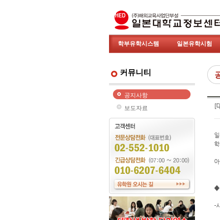
학부유학시스템
일본유학시험
커뮤니티
공지사항
[
보도자료
일
학
아
◆
-