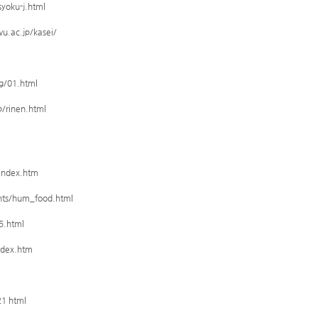
oku-j.html
c.jp/kasei/
/01.html
inen.html
ndex.htm
s/hum_food.html
.html
dex.htm
1 html