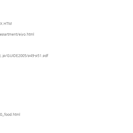
EX.HTM
artment/eiyo.html
/GUIDE2005/p49-p51.pdf
_food.html