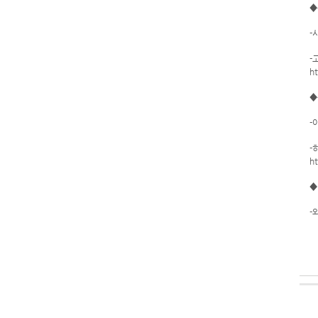
◆
-
-
ht
◆
-
-
ht
◆
-