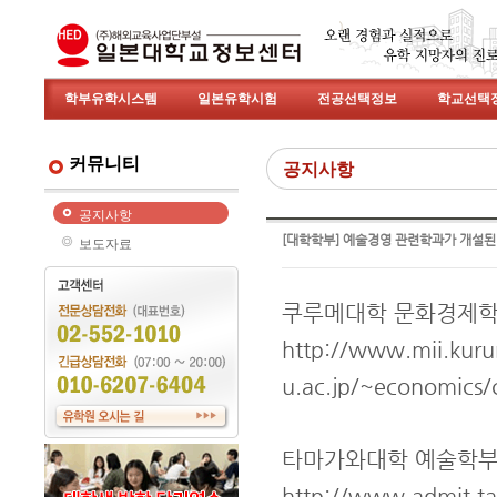
학부유학시스템
일본유학시험
전공선택정보
학교선택
커뮤니티
공지사항
공지사항
[대학학부] 예술경영 관련학과가 개설된
보도자료
쿠루메대학 문화경제학
http://www.mii.kur
u.ac.jp/~economics/
타마가와대학 예술학부
http://www.admit.ta