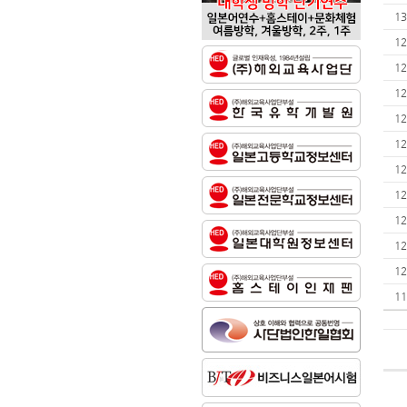
13
12
12
12
12
12
12
12
12
12
12
11