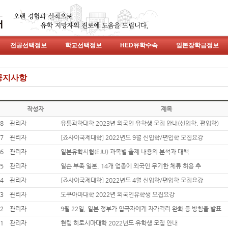
전공선택정보
학교선택정보
HED유학수속
일본장학금정보
공지사항
작성자
제목
8
관리자
유통과학대학 2023년 외국인 유학생 모집 안내(신입학, 편입학)
7
관리자
[죠사이국제대학] 2022년도 9월 신입학/편입학 모집요강
6
관리자
일본유학시험(EJU) 과목별 출제 내용의 분석과 대책
5
관리자
일손 부족 일본, 14개 업종에 외국인 무기한 체류 허용 추
4
관리자
[죠사이국제대학] 2022년도 4월 신입학/편입학 모집요강
3
관리자
도쿠야마대학 2022년 외국인유학생 모집요강
2
관리자
9월 22일, 일본 정부가 입국자에게 자가격리 완화 등 방침을 발표
1
관리자
현립 히로시마대학 2022년도 유학생 모집 안내