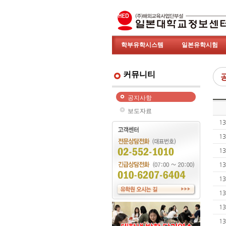
학부유학시스템
일본유학시험
커뮤니티
공지사항
보도자료
13
13
13
13
13
13
13
13