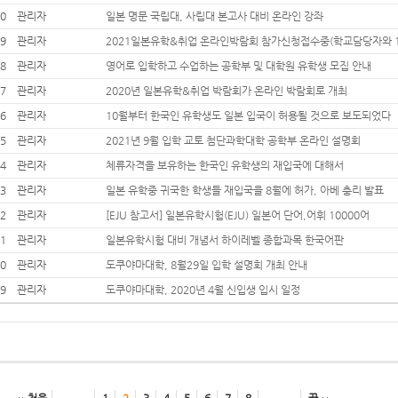
0
관리자
일본 명문 국립대, 사립대 본고사 대비 온라인 강좌
9
관리자
2021일본유학&취업 온라인박람회 참가신청접수중(학교담당자와 1
8
관리자
영어로 입학하고 수업하는 공학부 및 대학원 유학생 모집 안내
7
관리자
2020년 일본유학&취업 박람회가 온라인 박람회로 개최
6
관리자
10월부터 한국인 유학생도 일본 입국이 허용될 것으로 보도되었다
5
관리자
2021년 9월 입학 교토 첨단과학대학 공학부 온라인 설명회
4
관리자
체류자격을 보유하는 한국인 유학생의 재입국에 대해서
3
관리자
일본 유학중 귀국한 학생들 재입국을 8월에 허가, 아베 충리 발표
2
관리자
[EJU 참고서] 일본유학시험(EJU) 일본어 단어,어휘 10000어
1
관리자
일본유학시험 대비 개념서 하이레벨 종합과목 한국어판
0
관리자
도쿠야마대학, 8월29일 입학 설명회 개최 안내
9
관리자
도쿠야마대학, 2020년 4월 신입생 입시 일정